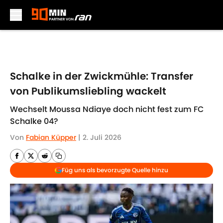
Skip to main content
Schalke in der Zwickmühle: Transfer
von Publikumsliebling wackelt
Wechselt Moussa Ndiaye doch nicht fest zum FC
Schalke 04?
Von
Fabian Küpper
|
2. Juli 2026
Füg uns als bevorzugte Quelle hinzu