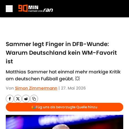
Skip to main content
Sammer legt Finger in DFB-Wunde:
Warum Deutschland kein WM-Favorit
ist
Matthias Sammer hat einmal mehr markige Kritik
am deutschen Fußball geübt. 💥
Von
Simon Zimmermann
|
27. Mai 2026
Füg uns als bevorzugte Quelle hinzu