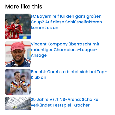
More like this
FC Bayern reif für den ganz großen
Coup? Auf diese Schlüsselfaktoren
kommt es an
Published by on Invalid Date
Vincent Kompany überrascht mit
mächtiger Champions-League-
Ansage
Published by on Invalid Date
Bericht: Goretzka bietet sich bei Top-
Klub an
Published by on Invalid Date
25 Jahre VELTINS-Arena: Schalke
verkündet Testspiel-Kracher
Published by on Invalid Date