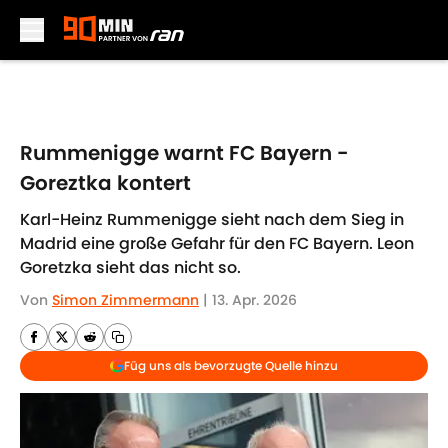
Skip to main content
Rummenigge warnt FC Bayern -
Goreztka kontert
Karl-Heinz Rummenigge sieht nach dem Sieg in
Madrid eine große Gefahr für den FC Bayern. Leon
Goretzka sieht das nicht so.
Von
Simon Zimmermann
|
13. Apr. 2026
Füg uns als bevorzugte Quelle hinzu