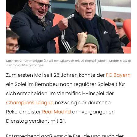
Karl-Heinz Rummenigge (l.) will am Mittwoch mit Uli Hoeneß jubeln | Stefan Matzke
- sampics/GettyImages
Zum ersten Mal seit 25 Jahren konnte der
FC Bayern
ein Spiel im Bernabeu nach regulärer Spielzeit für
sich entscheiden. Im Viertelfinal-Hinspiel der
Champions League
bezwang der deutsche
Rekordmeister
Real Madrid
am vergangenen
Dienstag verdient mit 2:1.
Entsprechend groß war die Freude und auch der