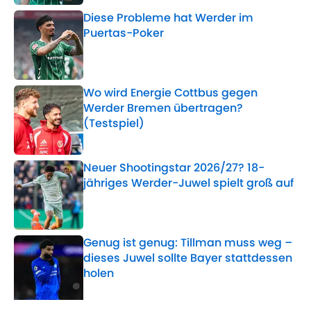
Diese Probleme hat Werder im
Puertas-Poker
Published by on Invalid Date
Wo wird Energie Cottbus gegen
Werder Bremen übertragen?
(Testspiel)
Published by on Invalid Date
Neuer Shootingstar 2026/27? 18-
jähriges Werder-Juwel spielt groß auf
Published by on Invalid Date
Genug ist genug: Tillman muss weg –
dieses Juwel sollte Bayer stattdessen
holen
Published by on Invalid Date