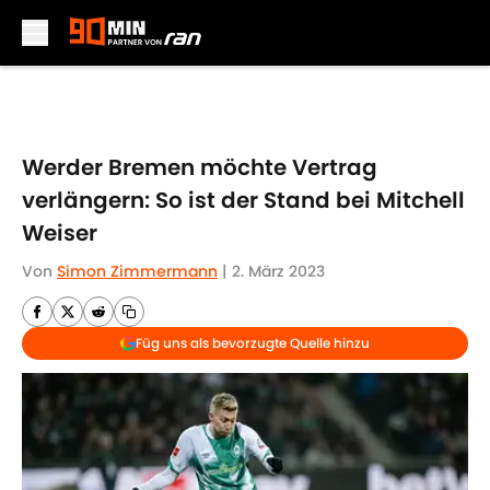
Skip to main content
Werder Bremen möchte Vertrag
verlängern: So ist der Stand bei Mitchell
Weiser
Von
Simon Zimmermann
|
2. März 2023
Füg uns als bevorzugte Quelle hinzu