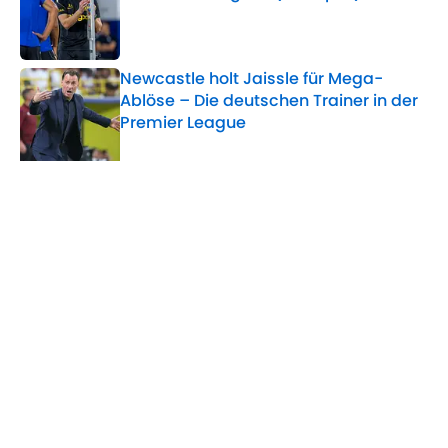
Published by on Invalid Date
Newcastle holt Jaissle für Mega-
Ablöse – Die deutschen Trainer in der
Premier League
Published by on Invalid Date
5 related articles loaded
Verwandte Themen
FC Liverpool
Premier League
WM
Home
/
FC Liverpool