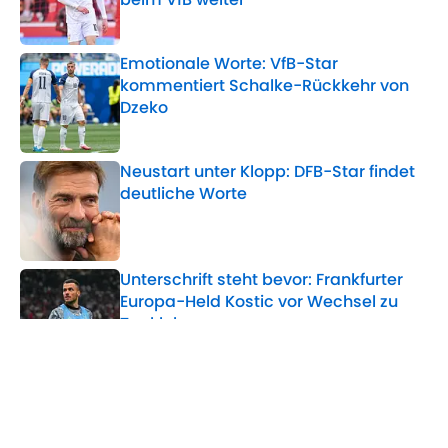
Published by on Invalid Date
Emotionale Worte: VfB-Star
kommentiert Schalke-Rückkehr von
Dzeko
Published by on Invalid Date
Neustart unter Klopp: DFB-Star findet
deutliche Worte
Published by on Invalid Date
Unterschrift steht bevor: Frankfurter
Europa-Held Kostic vor Wechsel zu
Topklub
Published by on Invalid Date
Abflug aus Stuttgart: Leweling-Foto
sorgt für Wirbel
Published by on Invalid Date