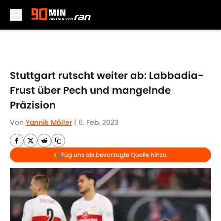
Skip to main content
Stuttgart rutscht weiter ab: Labbadia-
Frust über Pech und mangelnde
Präzision
Von
Yannik Möller
|
6. Feb. 2023
Füg uns als bevorzugte Quelle hinzu