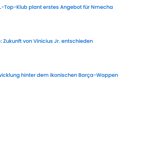
L-Top-Klub plant erstes Angebot für Nmecha
Date
: Zukunft von Vinicius Jr. entschieden
Date
twicklung hinter dem ikonischen Barça-Wappen
Date
 öffnet Tür für Star-Abgang
Date