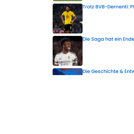
Trotz BVB-Dementi: P
Published by on Invalid 
Die Saga hat ein Ende
Published by on Invalid 
Die Geschichte & En
Published by on Invalid 
VfB-Boss Wohlgemuth
Published by on Invalid 