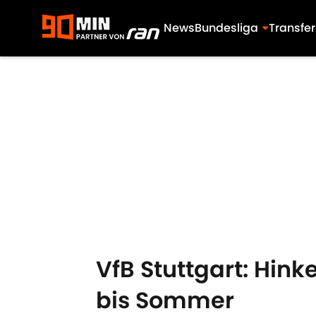
News
Bundesliga
Transfer
Skip to main content
VfB Stuttgart: Hinke
bis Sommer