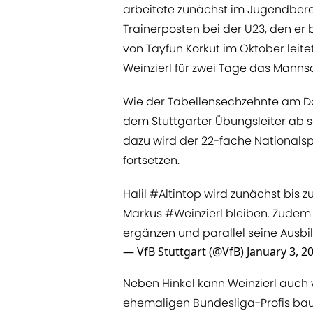
arbeitete zunächst im Jugendber
Trainerposten bei der U23, den er
von Tayfun Korkut im Oktober leite
Weinzierl für zwei Tage das Manns
Wie der Tabellensechzehnte am Don
dem Stuttgarter Übungsleiter ab sof
dazu wird der 22-fache Nationalsp
fortsetzen.
Halil
#Altintop
wird zunächst bis z
Markus
#Weinzierl
bleiben. Zudem
ergänzen und parallel seine Ausbi
— VfB Stuttgart (@VfB)
January 3, 2
​​Neben Hinkel kann Weinzierl auch
ehemaligen Bundesliga-Profis baue