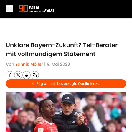
Skip to main content
Unklare Bayern-Zukunft? Tel-Berater
mit vollmundigem Statement
Von
Yannik Möller
|
9. Mai 2023
Füg uns als bevorzugte Quelle hinzu