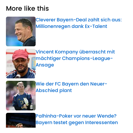
More like this
Cleverer Bayern-Deal zahlt sich aus:
Millionenregen dank Ex-Talent
Published by on Invalid Date
Vincent Kompany überrascht mit
mächtiger Champions-League-
Ansage
Published by on Invalid Date
Wie der FC Bayern den Neuer-
Abschied plant
Published by on Invalid Date
Palhinha-Poker vor neuer Wende?
Bayern testet gegen Interessenten
Published by on Invalid Date