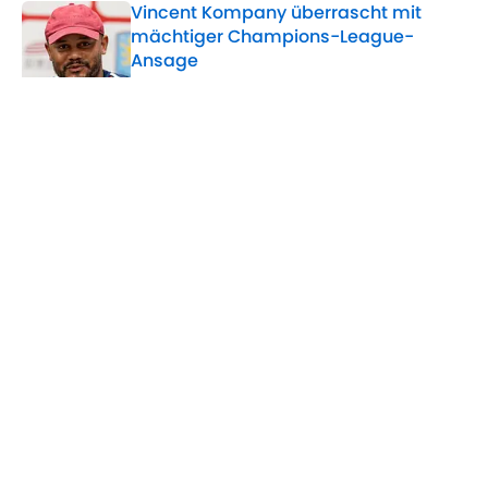
Vincent Kompany überrascht mit
mächtiger Champions-League-
Ansage
Published by on Invalid Date
Wo wird VfB Stuttgart gegen FC
Everton übertragen? (Testspiel)
Published by on Invalid Date
Genug ist genug: Tillman muss weg –
dieses Juwel sollte Bayer stattdessen
holen
Published by on Invalid Date
5 related articles loaded
ÜBER 90MIN
Impressum