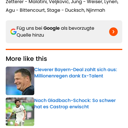
Zetterer - Malatini, Veljkovic, Jung - Weiser, Lynen,
Agu - Bittencourt, Stage - Ducksch, Njinmah
Füg uns bei
Google
als bevorzugte
Quelle hinzu
More like this
Cleverer Bayern-Deal zahlt sich aus:
Millionenregen dank Ex-Talent
Published by on Invalid Date
Nach Gladbach-Schock: So schwer
hat es Castrop erwischt
Published by on Invalid Date