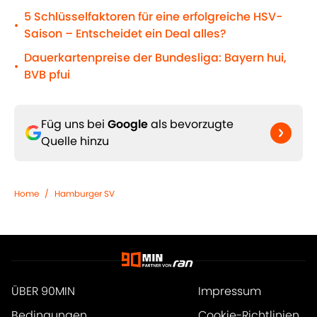
5 Schlüsselfaktoren für eine erfolgreiche HSV-
•
Saison – Entscheidet ein Deal alles?
Dauerkartenpreise der Bundesliga: Bayern hui,
•
BVB pfui
Füg uns bei
Google
als bevorzugte
Quelle hinzu
Home
/
Hamburger SV
ÜBER 90MIN
Impressum
Bedingungen
Cookie-Richtlinien