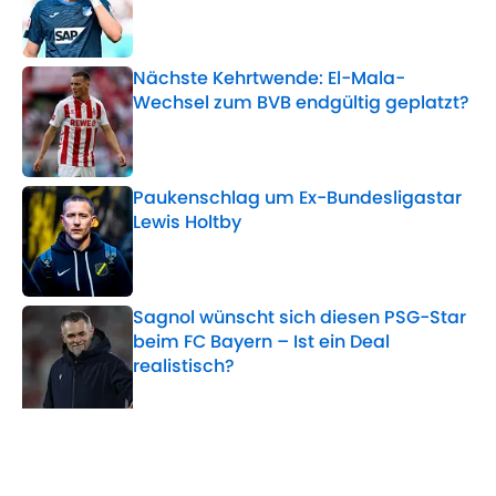
Published by on Invalid Date
Nächste Kehrtwende: El-Mala-
Wechsel zum BVB endgültig geplatzt?
Published by on Invalid Date
Paukenschlag um Ex-Bundesligastar
Lewis Holtby
Published by on Invalid Date
Sagnol wünscht sich diesen PSG-Star
beim FC Bayern – Ist ein Deal
realistisch?
Published by on Invalid Date
5 related articles loaded
Verwandte Themen