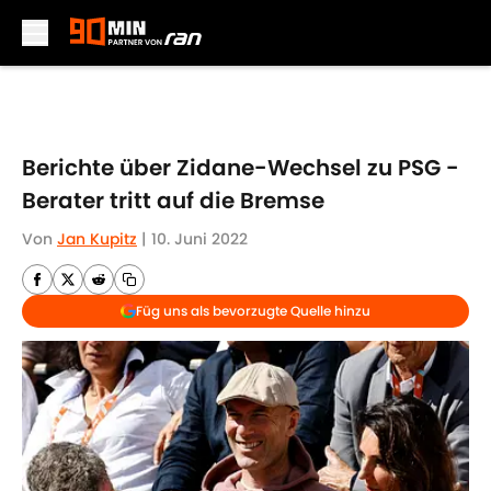
Skip to main content
Berichte über Zidane-Wechsel zu PSG -
Berater tritt auf die Bremse
Von
Jan Kupitz
|
10. Juni 2022
Füg uns als bevorzugte Quelle hinzu