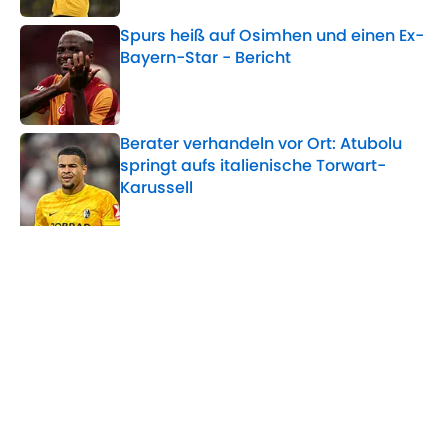
Spurs heiß auf Osimhen und einen Ex-
Bayern-Star - Bericht
Published by on Invalid Date
Berater verhandeln vor Ort: Atubolu
springt aufs italienische Torwart-
Karussell
Published by on Invalid Date
5 related articles loaded
Verwandte Themen
Alphonso Davies
Bundesliga
Transfer
Champions League
RB Salzburg
Home
/
Bayern München