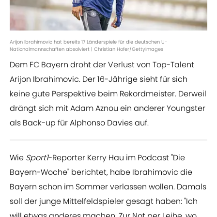
Arijon Ibrahimovic hat bereits 17 Länderspiele für die deutschen U-
Nationalmannschaften absolviert | Christian Hofer/GettyImages
Dem FC Bayern droht der Verlust von Top-Talent
Arijon Ibrahimovic. Der 16-Jährige sieht für sich
keine gute Perspektive beim Rekordmeister. Derweil
drängt sich mit Adam Aznou ein anderer Youngster
als Back-up für Alphonso Davies auf.
Wie
Sport1
-Reporter Kerry Hau im Podcast "Die
Bayern-Woche" berichtet, habe Ibrahimovic die
Bayern schon im Sommer verlassen wollen. Damals
soll der junge Mittelfeldspieler gesagt haben: "Ich
will etwas anderes machen. Zur Not per Leihe, wo