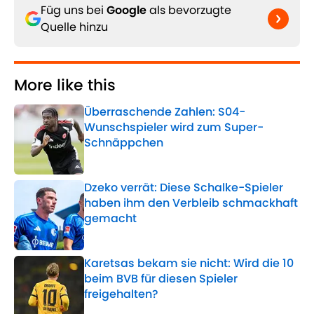
Füg uns bei
Google
als bevorzugte
Quelle hinzu
More like this
Überraschende Zahlen: S04-
Wunschspieler wird zum Super-
Schnäppchen
Published by on Invalid Date
Dzeko verrät: Diese Schalke-Spieler
haben ihm den Verbleib schmackhaft
gemacht
Published by on Invalid Date
Karetsas bekam sie nicht: Wird die 10
beim BVB für diesen Spieler
freigehalten?
Published by on Invalid Date