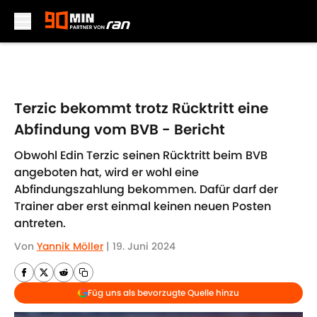
Skip to main content
Terzic bekommt trotz Rücktritt eine
Abfindung vom BVB - Bericht
Obwohl Edin Terzic seinen Rücktritt beim BVB
angeboten hat, wird er wohl eine
Abfindungszahlung bekommen. Dafür darf der
Trainer aber erst einmal keinen neuen Posten
antreten.
Von
Yannik Möller
|
19. Juni 2024
Füg uns als bevorzugte Quelle hinzu