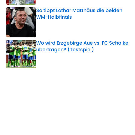
So tippt Lothar Matthäus die beiden
WM-Halbfinals
Published by on Invalid Date
Wo wird Erzgebirge Aue vs. FC Schalke
übertragen? (Testspiel)
Published by on Invalid Date
5 related articles loaded
Verwandte Themen
WM
Transfer
Ligue 1
Home
/
Ligue 1