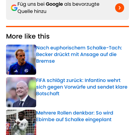
Füg uns bei
Google
als bevorzugte
Quelle hinzu
More like this
Nach euphorischem Schalke-Tach:
Becker drückt mit Ansage auf die
Bremse
Published by on Invalid Date
FIFA schlägt zurück: Infantino wehrt
sich gegen Vorwürfe und sendet klare
Botschaft
Published by on Invalid Date
Mehrere Rollen denkbar: So wird
Ebimbe auf Schalke eingeplant
Published by on Invalid Date