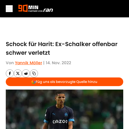
Skip to main content
Schock für Harit: Ex-Schalker offenbar
schwer verletzt
Von
Yannik Möller
|
14. Nov. 2022
Füg uns als bevorzugte Quelle hinzu