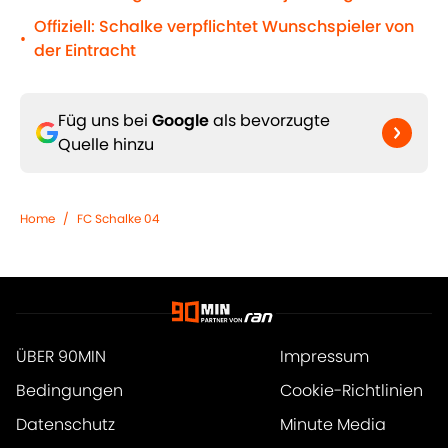
Offiziell: Schalke verpflichtet Wunschspieler von
•
der Eintracht
Füg uns bei
Google
als bevorzugte
Quelle hinzu
Home
/
FC Schalke 04
ÜBER 90MIN
Impressum
Bedingungen
Cookie-Richtlinien
Datenschutz
Minute Media