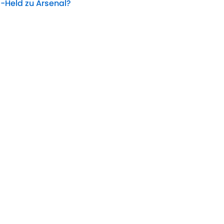
-Held zu Arsenal?
Date
rbessertes El-Mala-Angebot ab – Wie reagiert
Date