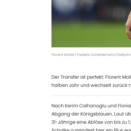
Florent Mollet | Frederic Scheidemann/GettyI
Der Transfer ist perfekt: Florent M
halben Jahr und wechselt zurück 
Nach Kerim Calhanoglu und Florian F
Abgang der Königsblauen. Laut üb
31-Jährige eine Ablöse von bis zu 1,
Schalke zumindest hier ein Plus er