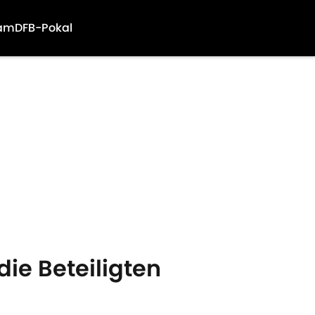
am
DFB-Pokal
ie Beteiligten