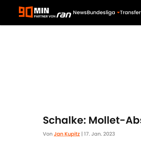
News
Bundesliga
Transfer
Skip to main content
Schalke: Mollet-Ab
Von
Jan Kupitz
|
17. Jan. 2023