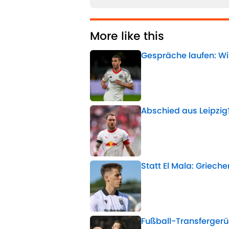
More like this
Gespräche laufen: Wi
Published by on Invalid 
Abschied aus Leipzig
Published by on Invalid 
Statt El Mala: Griec
Published by on Invalid 
Fußball-Transfergerü