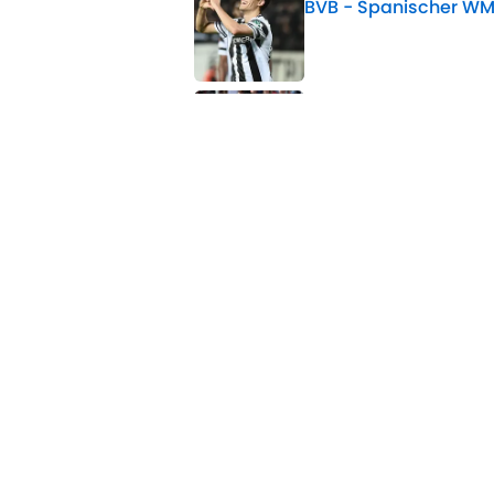
BVB - Spanischer WM
Published by on Invalid 
Bericht: BVB gibt ve
Köln?
Published by on Invalid 
5 related articles loaded
Verwandte Themen
Transfer
Frankreich
WM
Home
/
Transfer