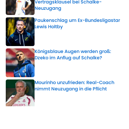
Vertragsklausel bei Schalke-
Neuzugang
Published by on Invalid Date
Paukenschlag um Ex-Bundesligastar
Lewis Holtby
Published by on Invalid Date
Königsblaue Augen werden groß:
Dzeko im Anflug auf Schalke?
Published by on Invalid Date
Mourinho unzufrieden: Real-Coach
nimmt Neuzugang in die Pflicht
Published by on Invalid Date
5 related articles loaded
Verwandte Themen