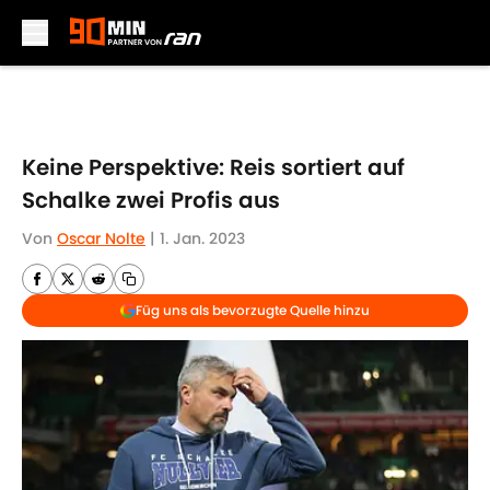
Skip to main content
Keine Perspektive: Reis sortiert auf
Schalke zwei Profis aus
Von
Oscar Nolte
|
1. Jan. 2023
Füg uns als bevorzugte Quelle hinzu