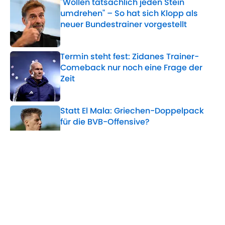
"Wollen tatsächlich jeden Stein
umdrehen" – So hat sich Klopp als
neuer Bundestrainer vorgestellt
Published by on Invalid Date
Termin steht fest: Zidanes Trainer-
Comeback nur noch eine Frage der
Zeit
Published by on Invalid Date
Statt El Mala: Griechen-Doppelpack
für die BVB-Offensive?
Published by on Invalid Date
Nach Auftaktpleite: Bochum-Coach
Rösler mit Frust-Interview
Published by on Invalid Date
5 related articles loaded