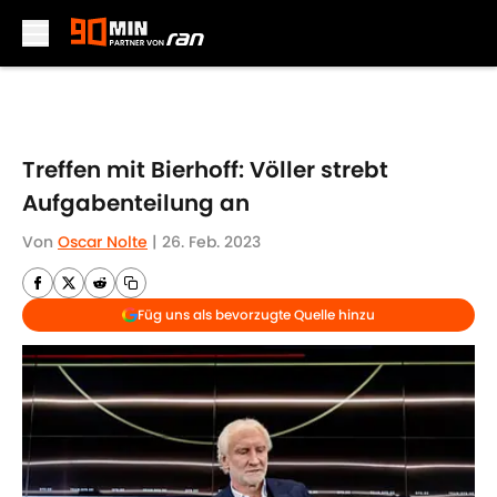
Skip to main content
Treffen mit Bierhoff: Völler strebt
Aufgabenteilung an
Von
Oscar Nolte
|
26. Feb. 2023
Füg uns als bevorzugte Quelle hinzu