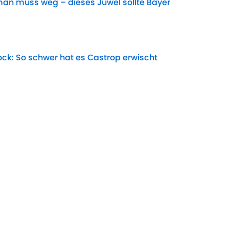
lman muss weg – dieses Juwel sollte Bayer
Date
k: So schwer hat es Castrop erwischt
Date
t gegen FC Everton übertragen? (Testspiel)
Date
nkfurt gegen Hull City übertragen? (Testspiel)
Date