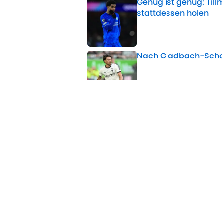
Genug ist genug: Til
stattdessen holen
Published by on Invalid 
Nach Gladbach-Schoc
Published by on Invalid 
Wo wird VfB Stuttgar
Published by on Invalid 
Wo wird Eintracht Fra
Published by on Invalid 
5 related articles loaded