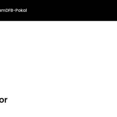
am
DFB-Pokal
or