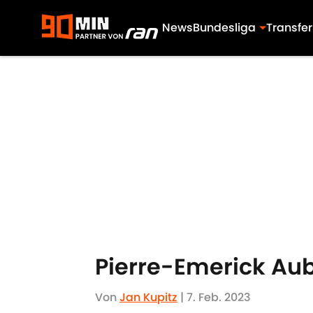
News
Bundesliga
Transfer
Skip to main content
Pierre-Emerick Au
Von
Jan Kupitz
|
7. Feb. 2023