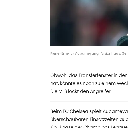
Pierre-Emerick Aubameyang | Visionhaus/Ge
Obwohl das Transferfenster in de
hat, könnte es noch zu einem We
Die MLS lockt den Angreifer.
Beim FC Chelsea spielt Aubameyan
überschaubaren Einsatzzeiten auc
K.o.-Phase der Champions League