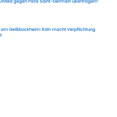
United gegen Paris Saint-Germain übertragen?
Date
am Geißbockheim: Köln macht Verpflichtung
l
Date
ea-Star – doch die Blues stellen sich quer
Date
MLS