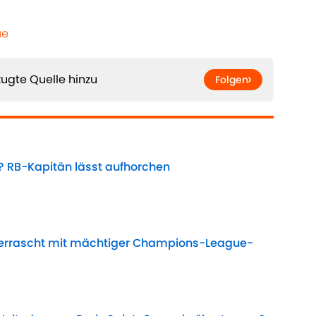
ue
ugte Quelle hinzu
Folgen
? RB-Kapitän lässt aufhorchen
Date
errascht mit mächtiger Champions-League-
Date