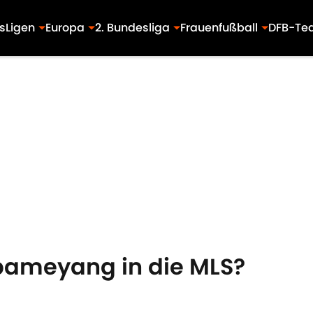
s
Ligen
Europa
2. Bundesliga
Frauenfußball
DFB-Te
bameyang in die MLS?