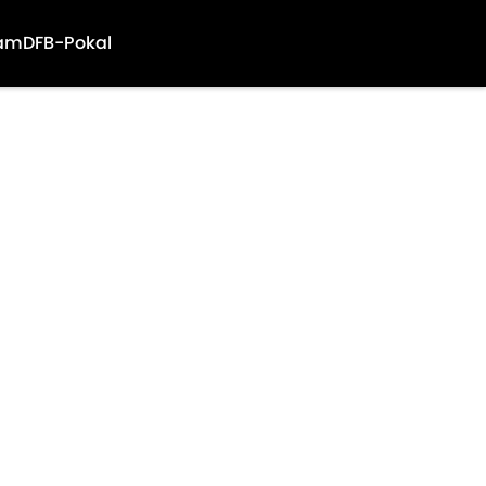
am
DFB-Pokal