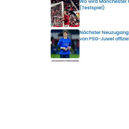
Wo wird Manchester 
(Testspiel)
Published by on Invalid 
Nächster Neuzugang 
von PSG-Juwel offiziel
Published by on Invalid 
AS Rom will den Chels
Published by on Invalid 
5 related articles loaded
Verwandte Themen
FC Chelsea
Champions League
Transfer