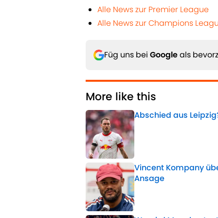
Alle News zur Premier League
Alle News zur Champions Leag
Füg uns bei
Google
als bevorz
More like this
Abschied aus Leipzig
Published by on Invalid 
Vincent Kompany üb
Ansage
Published by on Invalid 