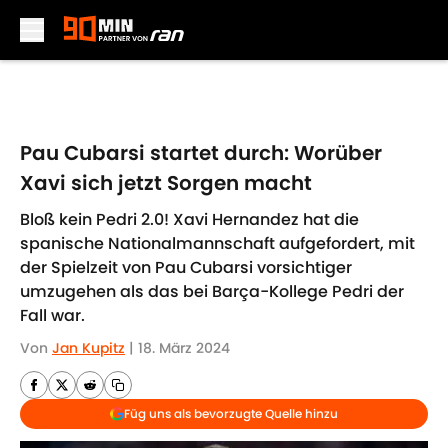
Skip to main content
Pau Cubarsi startet durch: Worüber
Xavi sich jetzt Sorgen macht
Bloß kein Pedri 2.0! Xavi Hernandez hat die
spanische Nationalmannschaft aufgefordert, mit
der Spielzeit von Pau Cubarsi vorsichtiger
umzugehen als das bei Barça-Kollege Pedri der
Fall war.
Von
Jan Kupitz
|
18. März 2024
Füg uns als bevorzugte Quelle hinzu