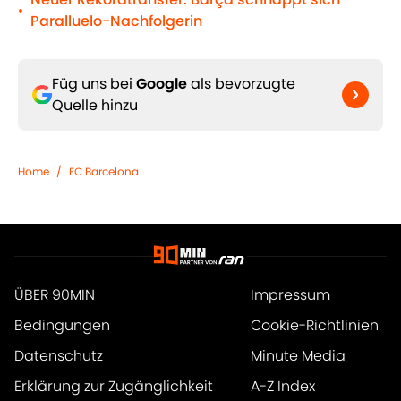
•
Paralluelo-Nachfolgerin
Füg uns bei
Google
als bevorzugte
Quelle hinzu
Home
/
FC Barcelona
ÜBER 90MIN
Impressum
Bedingungen
Cookie-Richtlinien
Datenschutz
Minute Media
Erklärung zur Zugänglichkeit
A-Z Index