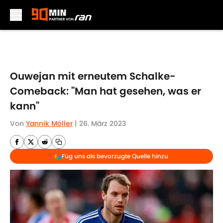
Skip to main content
Ouwejan mit erneutem Schalke-
Comeback: "Man hat gesehen, was er
kann"
Von
Yannik Möller
|
26. März 2023
Füg uns als bevorzugte Quelle hinzu