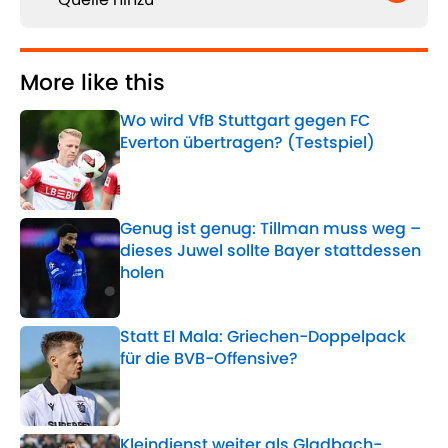
More like this
Wo wird VfB Stuttgart gegen FC
Everton übertragen? (Testspiel)
Published by on Invalid Date
Genug ist genug: Tillman muss weg –
dieses Juwel sollte Bayer stattdessen
holen
Published by on Invalid Date
Statt El Mala: Griechen-Doppelpack
für die BVB-Offensive?
Published by on Invalid Date
Kleindienst weiter als Gladbach-