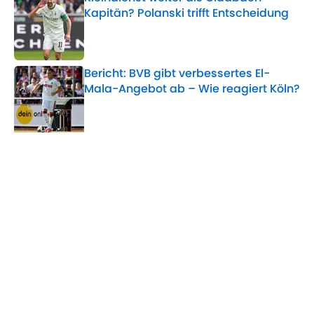
Kapitän? Polanski trifft Entscheidung
Published by on Invalid Date
Bericht: BVB gibt verbessertes El-
Mala-Angebot ab – Wie reagiert Köln?
Published by on Invalid Date
5 related articles loaded
Verwandte Themen
BVB
Marco Reus
Bundesliga
Home
/
BVB