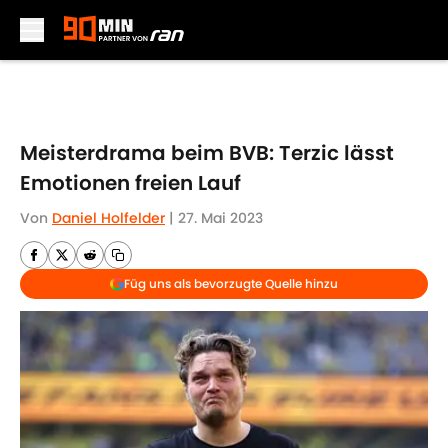
Skip to main content
Meisterdrama beim BVB: Terzic lässt
Emotionen freien Lauf
Von
Daniel Holfelder
|
27. Mai 2023
Füg uns als bevorzugte Quelle hinzu