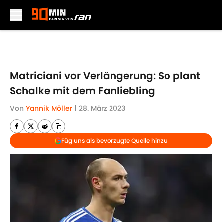
Skip to main content
Matriciani vor Verlängerung: So plant
Schalke mit dem Fanliebling
Von
Yannik Möller
|
28. März 2023
Füg uns als bevorzugte Quelle hinzu