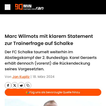
Skip to main content
Marc Wilmots mit klarem Statement
zur Trainerfrage auf Schalke
Der FC Schalke taumelt weiterhin im
Abstiegskampf der 2. Bundesliga. Karel Geraerts
erhält dennoch (vorerst) die Rückendeckung
seines Vorgesetzten.
Von
Jan Kupitz
|
18. März 2024
Füg uns als bevorzugte Quelle hinzu