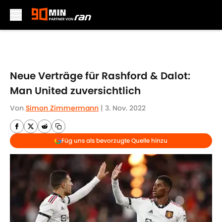
Skip to main content
Neue Verträge für Rashford & Dalot:
Man United zuversichtlich
Von
Simon Zimmermann
|
3. Nov. 2022
Füg uns als bevorzugte Quelle hinzu