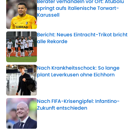
Berater verhandeln vor Ort: Atubolu
springt aufs italienische Torwart-
Karussell
Published by on Invalid Date
Bericht: Neues Eintracht-Trikot bricht
alle Rekorde
Published by on Invalid Date
Nach Krankheitsschock: So lange
plant Leverkusen ohne Eichhorn
Published by on Invalid Date
Nach FIFA-Krisengipfel: Infantino-
Zukunft entschieden
Published by on Invalid Date
5 related articles loaded