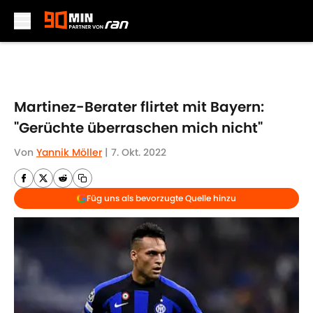
Skip to main content
Martinez-Berater flirtet mit Bayern:
"Gerüchte überraschen mich nicht"
Von
Yannik Möller
|
7. Okt. 2022
Füg uns als bevorzugte Quelle hinzu