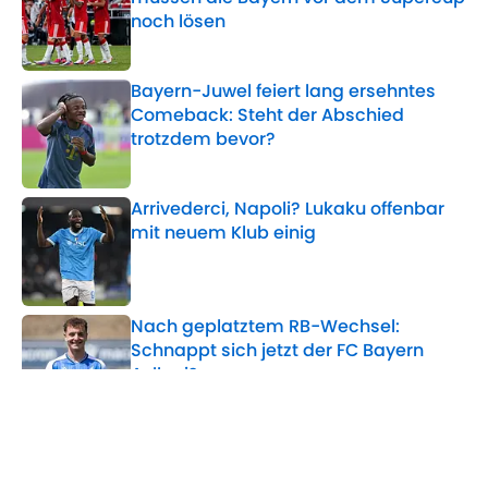
noch lösen
Published by on Invalid Date
Bayern-Juwel feiert lang ersehntes
Comeback: Steht der Abschied
trotzdem bevor?
Published by on Invalid Date
Arrivederci, Napoli? Lukaku offenbar
mit neuem Klub einig
Published by on Invalid Date
Nach geplatztem RB-Wechsel:
Schnappt sich jetzt der FC Bayern
Asllani?
Published by on Invalid Date
Klare Botschaft des Bayern-Coachs:
Kompany macht Musiala und Davies