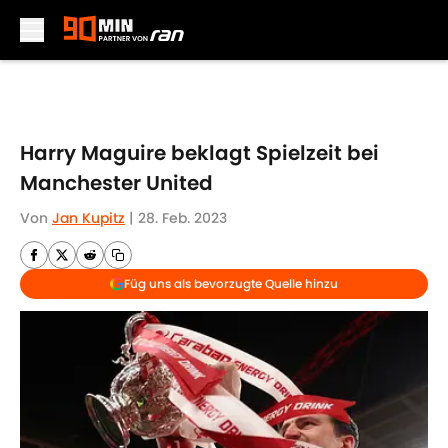
Skip to main content
Harry Maguire beklagt Spielzeit bei
Manchester United
Von
Jan Kupitz
|
28. Feb. 2023
Füg uns als bevorzugte Quelle hinzu