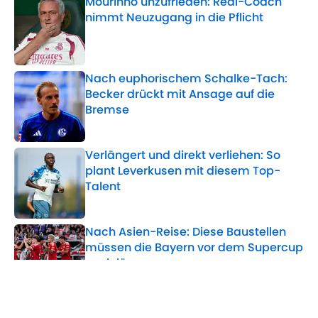
Mourinho unzufrieden: Real-Coach
nimmt Neuzugang in die Pflicht
Published by on Invalid Date
Nach euphorischem Schalke-Tach:
Becker drückt mit Ansage auf die
Bremse
Published by on Invalid Date
Verlängert und direkt verliehen: So
plant Leverkusen mit diesem Top-
Talent
Published by on Invalid Date
Nach Asien-Reise: Diese Baustellen
müssen die Bayern vor dem Supercup
noch lösen
Published by on Invalid Date
Verstärkung für Reus: Ex-Barça-