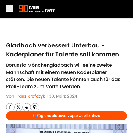
Skip to main content
Gladbach verbessert Unterbau -
Kaderplaner für Talente soll kommen
Borussia Mönchengladbach will seine zweite
Mannschaft mit einem neuen Kaderplaner
stärken. Die neuen Talente könnten auch für das
Profi-Team zum Vorteil werden.
Von
Franz Krafczyk
|
30. März 2024
Füg uns als bevorzugte Quelle hinzu