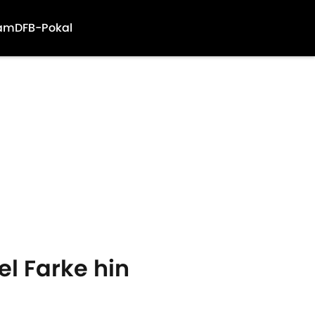
am
DFB-Pokal
el Farke hin