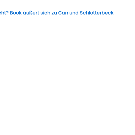
t? Book äußert sich zu Can und Schlotterbeck
Date
de: Entscheidung um Asllani-Zukunft gefallen
Date
Premier League
BVB
England