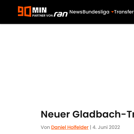
News
Bundesliga
Transfer
Skip to main content
Neuer Gladbach-Tra
Von
Daniel Holfelder
|
4. Juni 2022