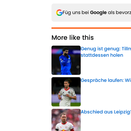
Füg uns bei
Google
als bevorz
More like this
Genug ist genug: Til
stattdessen holen
Published by on Invalid 
Gespräche laufen: Wi
Published by on Invalid 
Abschied aus Leipzig
Published by on Invalid 