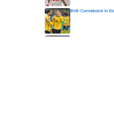
BVB-Comeback in Sich
Published by on Invalid 
Transfer-Causa am En
Published by on Invalid 
5 related articles loaded
Verwandte Themen
Borussia M'Gladbach
Bundesliga
Transfer
Home
/
Borussia Mönchengladbach