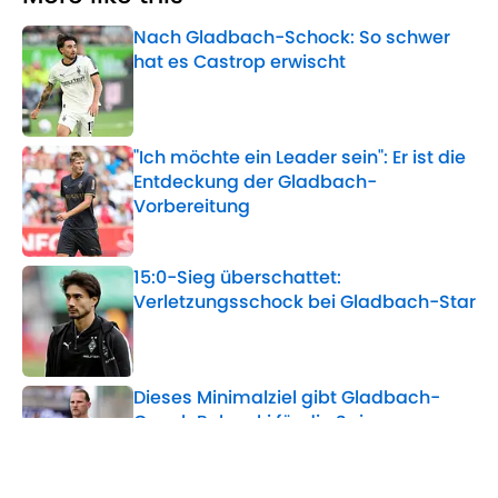
Nach Gladbach-Schock: So schwer
hat es Castrop erwischt
Published by on Invalid Date
"Ich möchte ein Leader sein": Er ist die
Entdeckung der Gladbach-
Vorbereitung
Published by on Invalid Date
15:0-Sieg überschattet:
Verletzungsschock bei Gladbach-Star
Published by on Invalid Date
Dieses Minimalziel gibt Gladbach-
Coach Polanski für die Saison vor
Published by on Invalid Date