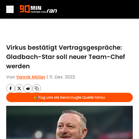
Skip to main content
Virkus bestätigt Vertragsgespräche:
Gladbach-Star soll neuer Team-Chef
werden
Von
Yannik Möller
|
11. Dez. 2022
Füg uns als bevorzugte Quelle hinzu