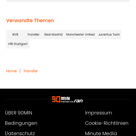
Verwandte Themen
BVB
Transfer
Real Madrid
Manchester United
Juventus Turin
VfB Stuttgart
Home
/
Transfer
ÜBER 90MIN
Impressum
Bedingungen
Cookie-Richtlinien
Datenschutz
Minute Media