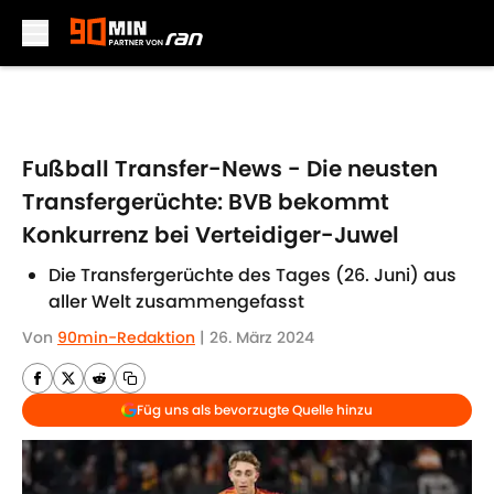
Skip to main content
Fußball Transfer-News - Die neusten
Transfergerüchte: BVB bekommt
Konkurrenz bei Verteidiger-Juwel
Die Transfergerüchte des Tages (26. Juni) aus
aller Welt zusammengefasst
Von
90min-Redaktion
|
26. März 2024
Füg uns als bevorzugte Quelle hinzu