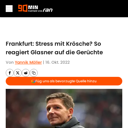
Skip to main content
Frankfurt: Stress mit Krösche? So
reagiert Glasner auf die Gerüchte
Von
Yannik Möller
|
16. Okt. 2022
Füg uns als bevorzugte Quelle hinzu