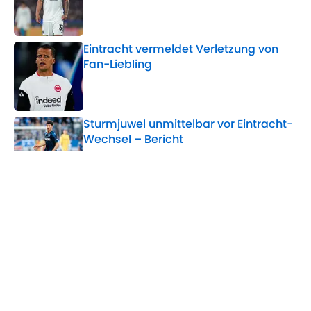
Published by on Invalid Date
Eintracht vermeldet Verletzung von
Fan-Liebling
Published by on Invalid Date
Sturmjuwel unmittelbar vor Eintracht-
Wechsel – Bericht
Published by on Invalid Date
Krösche schlägt Alarm: Eintracht-
Boss kritisiert Bundesliga-Trend
Published by on Invalid Date
5 related articles loaded
Home
/
Eintracht Frankfurt