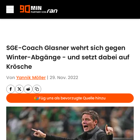
Skip to main content
SGE-Coach Glasner wehrt sich gegen
Winter-Abgänge - und setzt dabei auf
Krösche
Von
Yannik Möller
|
29. Nov. 2022
Füg uns als bevorzugte Quelle hinzu