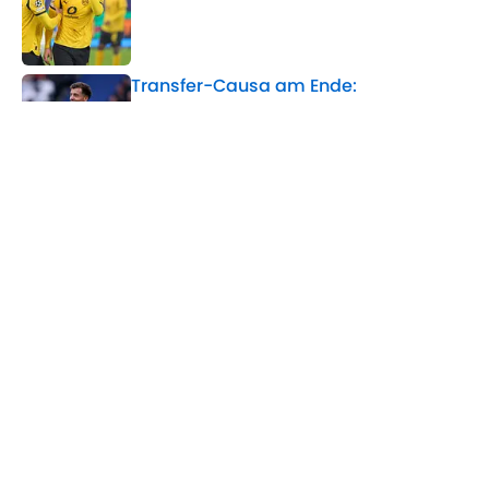
Published by on Invalid Date
Transfer-Causa am Ende:
Entscheidung um Asllani-Zukunft
gefallen
Published by on Invalid Date
Cleverer Bayern-Deal zahlt sich aus:
Millionenregen dank Ex-Talent
Published by on Invalid Date
5 related articles loaded
Verwandte Themen
Eintracht Frankfurt
Bundesliga
Transfer
DFB-Team
Champions League