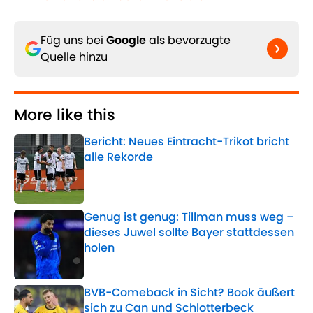
Füg uns bei
Google
als bevorzugte
Quelle hinzu
More like this
Bericht: Neues Eintracht-Trikot bricht
alle Rekorde
Published by on Invalid Date
Genug ist genug: Tillman muss weg –
dieses Juwel sollte Bayer stattdessen
holen
Published by on Invalid Date
BVB-Comeback in Sicht? Book äußert
sich zu Can und Schlotterbeck