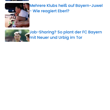
Mehrere Klubs heiß auf Bayern-Juwel
- Wie reagiert Eberl?
Published by on Invalid Date
Job-Sharing? So plant der FC Bayern
mit Neuer und Urbig im Tor
Published by on Invalid Date
Wie der FC Bayern den Neuer-
Abschied plant
Published by on Invalid Date
5 related articles loaded
Home
/
Bayern München