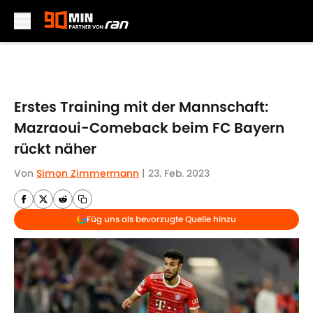
Skip to main content
Erstes Training mit der Mannschaft:
Mazraoui-Comeback beim FC Bayern
rückt näher
Von
Simon Zimmermann
|
23. Feb. 2023
Füg uns als bevorzugte Quelle hinzu