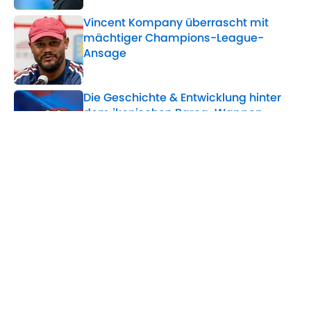
Vincent Kompany überrascht mit
mächtiger Champions-League-
Ansage
Published by on Invalid Date
Die Geschichte & Entwicklung hinter
dem ikonischen Barça-Wappen
Published by on Invalid Date
Falls Alvarez nicht kommt:
Überraschender Stürmer-Plan des FC
Barcelona
Published by on Invalid Date
5 related articles loaded
Home
/
FC Barcelona