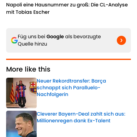
Napoli eine Hausnummer zu groß: Die CL-Analyse
mit Tobias Escher
Füg uns bei
Google
als bevorzugte
Quelle hinzu
More like this
Neuer Rekordtransfer: Barça
schnappt sich Paralluelo-
Nachfolgerin
Published by on Invalid Date
Cleverer Bayern-Deal zahlt sich aus:
Millionenregen dank Ex-Talent
Published by on Invalid Date