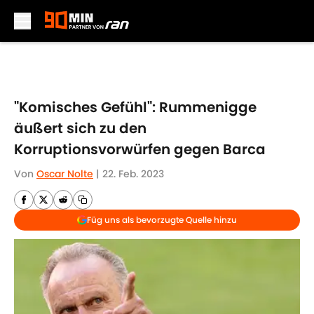
Skip to main content
"Komisches Gefühl": Rummenigge
äußert sich zu den
Korruptionsvorwürfen gegen Barca
Von
Oscar Nolte
|
22. Feb. 2023
Füg uns als bevorzugte Quelle hinzu