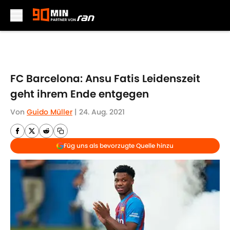
Skip to main content
FC Barcelona: Ansu Fatis Leidenszeit
geht ihrem Ende entgegen
Von
Guido Müller
|
24. Aug. 2021
Füg uns als bevorzugte Quelle hinzu