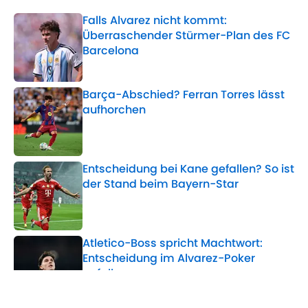
Falls Alvarez nicht kommt:
Überraschender Stürmer-Plan des FC
Barcelona
Published by on Invalid Date
Barça-Abschied? Ferran Torres lässt
aufhorchen
Published by on Invalid Date
Entscheidung bei Kane gefallen? So ist
der Stand beim Bayern-Star
Published by on Invalid Date
Atletico-Boss spricht Machtwort:
Entscheidung im Alvarez-Poker
gefallen
Published by on Invalid Date