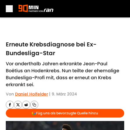
Skip to main content
Erneute Krebsdiagnose bei Ex-
Bundesliga-Star
Vor anderthalb Jahren erkrankte Jean-Paul
Boëtius an Hodenkrebs. Nun teilte der ehemalige
Bundesliga-Profi mit, dass er erneut an Krebs
erkrankt sei.
Von
Daniel Holfelder
|
9. März 2024
Füg uns als bevorzugte Quelle hinzu