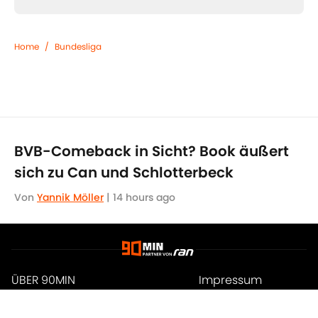
Home
/
Bundesliga
BVB-Comeback in Sicht? Book äußert
sich zu Can und Schlotterbeck
Von
Yannik Möller
|
14 hours ago
ÜBER 90MIN
Impressum
Bedingungen
Cookie-Richtlinien