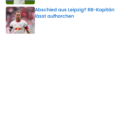
Abschied aus Leipzig? RB-Kapitän
lässt aufhorchen
Published by on Invalid Date
5 related articles loaded
Verwandte Themen
England
DFB-Team
Frauenfußball
VfL Wolfsburg
Spanien
Schweiz
Home
/
DFB-Frauen