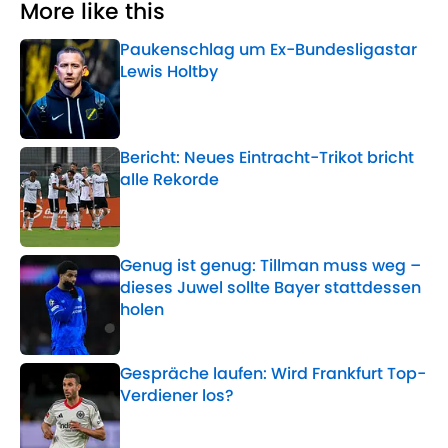
More like this
Paukenschlag um Ex-Bundesligastar
Lewis Holtby
Published by on Invalid Date
Bericht: Neues Eintracht-Trikot bricht
alle Rekorde
Published by on Invalid Date
Genug ist genug: Tillman muss weg –
dieses Juwel sollte Bayer stattdessen
holen
Published by on Invalid Date
Gespräche laufen: Wird Frankfurt Top-
Verdiener los?
Published by on Invalid Date