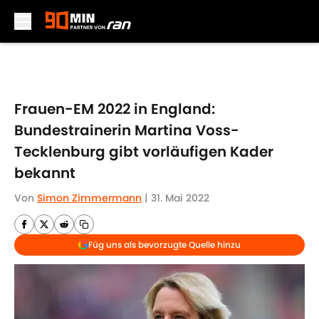
Skip to main content
Frauen-EM 2022 in England:
Bundestrainerin Martina Voss-
Tecklenburg gibt vorläufigen Kader
bekannt
Von
Simon Zimmermann
|
31. Mai 2022
Füg uns als bevorzugte Quelle hinzu