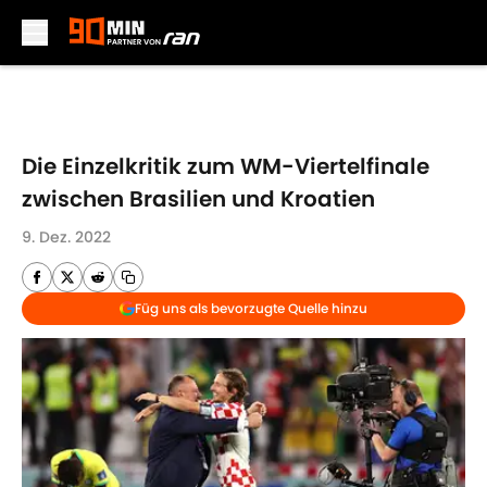
Skip to main content
Die Einzelkritik zum WM-Viertelfinale
zwischen Brasilien und Kroatien
9. Dez. 2022
Füg uns als bevorzugte Quelle hinzu