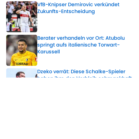
VfB-Knipser Demirovic verkündet
Zukunfts-Entscheidung
Published by on Invalid Date
Berater verhandeln vor Ort: Atubolu
springt aufs italienische Torwart-
Karussell
Published by on Invalid Date
Dzeko verrät: Diese Schalke-Spieler
haben ihm den Verbleib schmackhaft
gemacht
Published by on Invalid Date
Nach Krankheitsschock: So lange
plant Leverkusen ohne Eichhorn
Published by on Invalid Date
5 related articles loaded