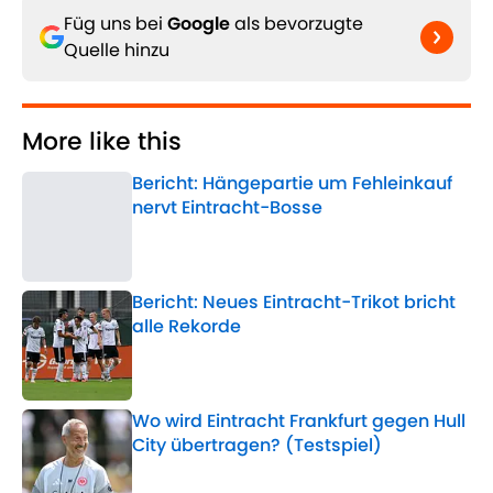
Füg uns bei
Google
als bevorzugte
Quelle hinzu
More like this
Bericht: Hängepartie um Fehleinkauf
nervt Eintracht-Bosse
Published by on Invalid Date
Bericht: Neues Eintracht-Trikot bricht
alle Rekorde
Published by on Invalid Date
Wo wird Eintracht Frankfurt gegen Hull
City übertragen? (Testspiel)
Published by on Invalid Date