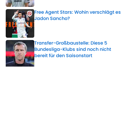
Free Agent Stars: Wohin verschlägt es
Jadon Sancho?
Published by on Invalid Date
Transfer-Großbaustelle: Diese 5
Bundesliga-Klubs sind noch nicht
bereit für den Saisonstart
Published by on Invalid Date
5 related articles loaded
Verwandte Themen
Eintracht Frankfurt
Transfer
Manchester United
Home
/
Eintracht Frankfurt