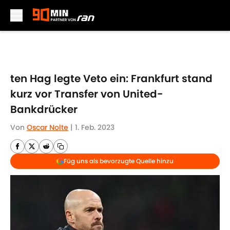
Skip to main content
ten Hag legte Veto ein: Frankfurt stand
kurz vor Transfer von United-
Bankdrücker
Von
Oscar Nolte
|
1. Feb. 2023
Füg uns als bevorzugte Quelle hinzu