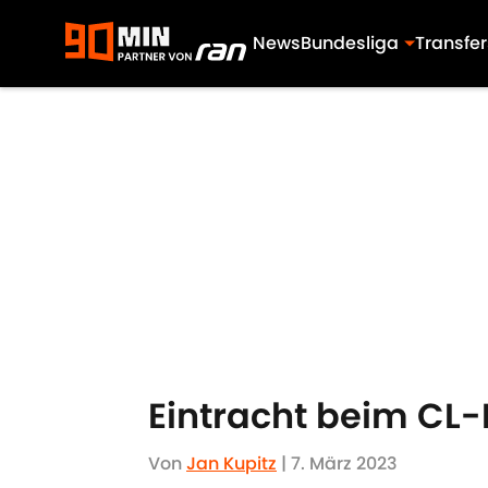
News
Bundesliga
Transfer
Skip to main content
Eintracht beim CL-
Von
Jan Kupitz
|
7. März 2023