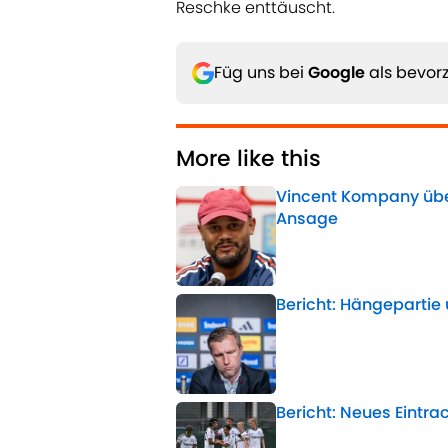
Reschke enttäuscht.
Füg uns bei
Google
als bevorz
More like this
Vincent Kompany üb
Ansage
Published by on Invalid 
Bericht: Hängepartie
Published by on Invalid 
Bericht: Neues Eintrac
Published by on Invalid 