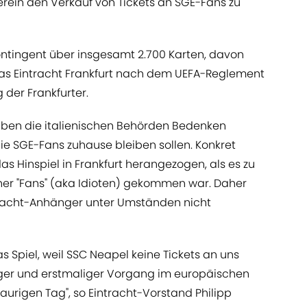
rein den Verkauf von Tickets an SGE-Fans zu
tkontingent über insgesamt 2.700 Karten, davon
das Eintracht Frankfurt nach dem UEFA-Reglement
g der Frankfurter.
aben die italienischen Behörden Bedenken
die SGE-Fans zuhause bleiben sollen. Konkret
as Hinspiel in Frankfurt herangezogen, als es zu
r "Fans" (aka Idioten) gekommen war. Daher
tracht-Anhänger unter Umständen nicht
 Spiel, weil SSC Neapel keine Tickets an uns
liger und erstmaliger Vorgang im europäischen
raurigen Tag", so Eintracht-Vorstand Philipp