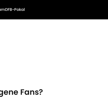
am
DFB-Pokal
igene Fans?