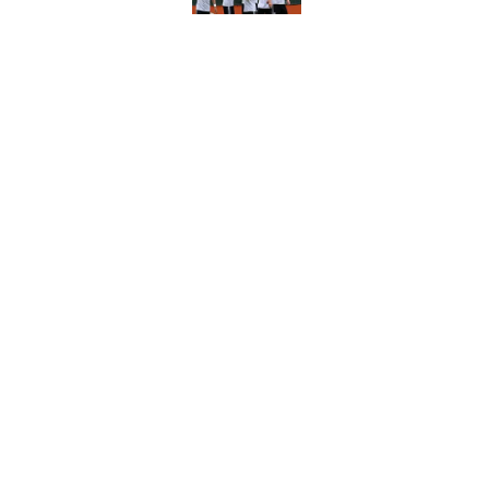
Wo wird Eintracht Fra
Published by on Invalid 
Transfer-Großbaustel
bereit für den Saisons
Published by on Invalid 
5 related articles loaded
Home
/
Champions League