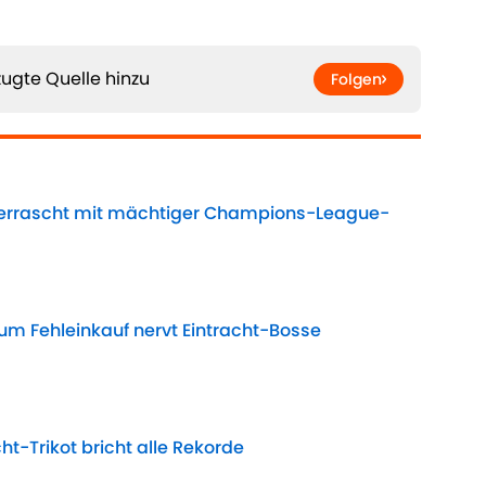
ugte Quelle hinzu
Folgen
errascht mit mächtiger Champions-League-
Date
 um Fehleinkauf nervt Eintracht-Bosse
Date
ht-Trikot bricht alle Rekorde
Date