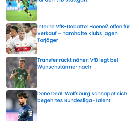
Published by on Invalid Date
Interne VfB-Debatte: Hoeneß offen für
Verkauf – namhafte Klubs jagen
Torjäger
Published by on Invalid Date
Transfer rückt näher: VfB legt bei
Wunschstürmer nach
Published by on Invalid Date
Done Deal: Wolfsburg schnappt sich
begehrtes Bundesliga-Talent
Published by on Invalid Date
5 related articles loaded