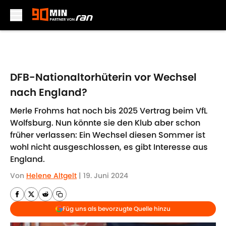
Skip to main content
DFB-Nationaltorhüterin vor Wechsel
nach England?
Merle Frohms hat noch bis 2025 Vertrag beim VfL
Wolfsburg. Nun könnte sie den Klub aber schon
früher verlassen: Ein Wechsel diesen Sommer ist
wohl nicht ausgeschlossen, es gibt Interesse aus
England.
Von
Helene Altgelt
|
19. Juni 2024
Füg uns als bevorzugte Quelle hinzu