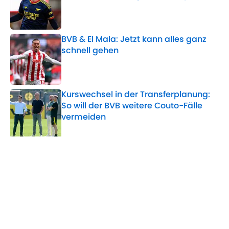
Published by on Invalid Date
BVB & El Mala: Jetzt kann alles ganz
schnell gehen
Published by on Invalid Date
Kurswechsel in der Transferplanung:
So will der BVB weitere Couto-Fälle
vermeiden
Published by on Invalid Date
5 related articles loaded
Verwandte Themen
DFB-Team
BVB
VfL Bochum
Bundesliga
Emre Can