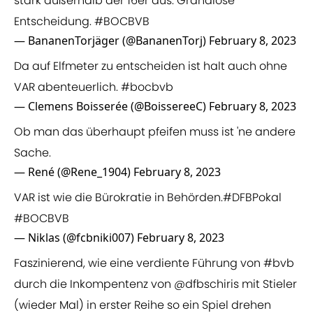
stark außerhalb der 16er aus. Grandiose
Entscheidung.
#BOCBVB
— BananenTorjäger (@BananenTorj)
February 8, 2023
Da auf Elfmeter zu entscheiden ist halt auch ohne
VAR abenteuerlich.
#bocbvb
— Clemens Boisserée (@BoissereeC)
February 8, 2023
Ob man das überhaupt pfeifen muss ist 'ne andere
Sache.
— René (@Rene_1904)
February 8, 2023
VAR ist wie die Bürokratie in Behörden.
#DFBPokal
#BOCBVB
— Niklas (@fcbniki007)
February 8, 2023
Faszinierend, wie eine verdiente Führung von
#bvb
durch die Inkompentenz von
@dfbschiris
mit Stieler
(wieder Mal) in erster Reihe so ein Spiel drehen