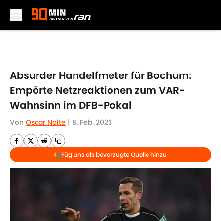
Skip to main content
Absurder Handelfmeter für Bochum:
Empörte Netzreaktionen zum VAR-
Wahnsinn im DFB-Pokal
Von
Oscar Nolte
|
8. Feb. 2023
Füg uns als bevorzugte Quelle hinzu