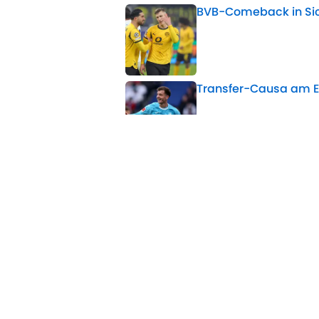
BVB-Comeback in Sich
Published by on Invalid 
Transfer-Causa am En
Published by on Invalid 
Neuer Rekordtransfer
Published by on Invalid 
Hannover 96 vor Trans
Published by on Invalid 
5 related articles loaded