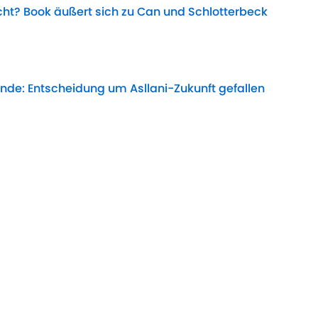
t? Book äußert sich zu Can und Schlotterbeck
Date
de: Entscheidung um Asllani-Zukunft gefallen
Date
: Barça schnappt sich Paralluelo-Nachfolgerin
Date
fercoup: So viel soll Marcel Hartel kosten
Date