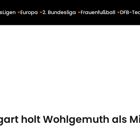
s
Ligen
Europa
2. Bundesliga
Frauenfußball
DFB-Te
tgart holt Wohlgemuth als M