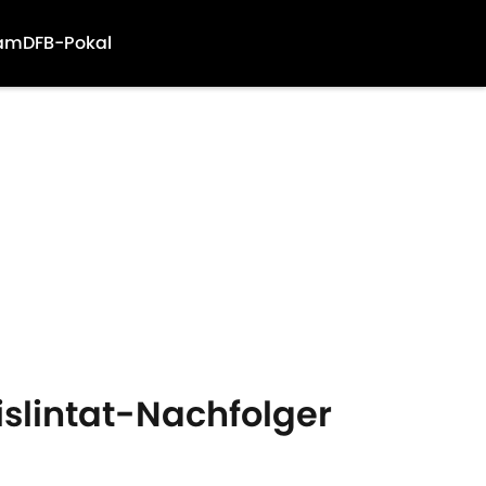
am
DFB-Pokal
islintat-Nachfolger