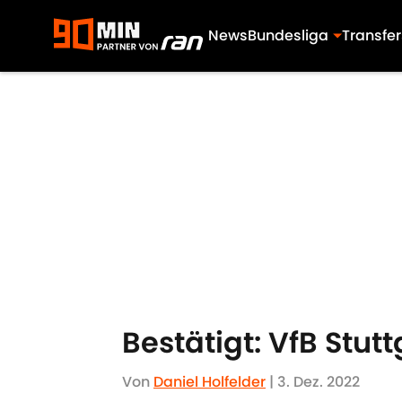
News
Bundesliga
Transfer
Skip to main content
Bestätigt: VfB Stut
Von
Daniel Holfelder
|
3. Dez. 2022