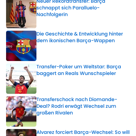
Neuer Rekordtransfer: Barça
schnappt sich Paralluelo-
Nachfolgerin
Published by on Invalid Date
Die Geschichte & Entwicklung hinter
dem ikonischen Barça-Wappen
Published by on Invalid Date
Transfer-Poker um Weltstar: Barça
baggert an Reals Wunschspieler
Published by on Invalid Date
Transferschock nach Diomande-
Deal? Rodri erwägt Wechsel zum
großen Rivalen
Published by on Invalid Date
Alvarez forciert Barça-Wechsel: So will