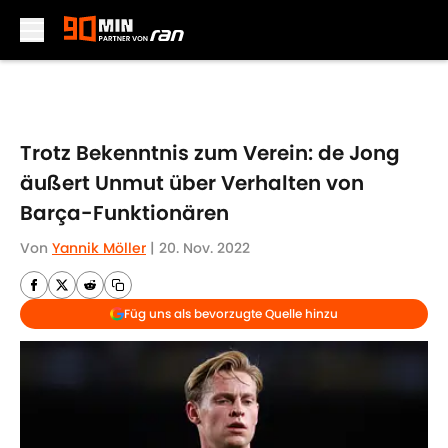
Skip to main content
Trotz Bekenntnis zum Verein: de Jong
äußert Unmut über Verhalten von
Barça-Funktionären
Von
Yannik Möller
|
20. Nov. 2022
Füg uns als bevorzugte Quelle hinzu