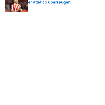
er Atlético überzeugen
Published by on Invalid Date
5 related articles loaded
Verwandte Themen
FC Barcelona
WM
Transfer
90min de - World Cup
Home
/
FC Barcelona
ÜBER 90MIN
Impressum
Bedingungen
Cookie-Richtlinien