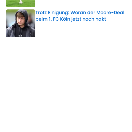
Trotz Einigung: Woran der Moore-Deal
beim 1. FC Köln jetzt noch hakt
Published by on Invalid Date
5 related articles loaded
Verwandte Themen
FC Arsenal
FC Chelsea
Premier League
Eintracht Frankfurt
Inter Mailand
Home
/
FC Arsenal