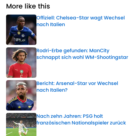
More like this
Offiziell: Chelsea-Star wagt Wechsel
nach Italien
Published by on Invalid Date
Rodri-Erbe gefunden: ManCity
schnappt sich wohl WM-Shootingstar
Published by on Invalid Date
Bericht: Arsenal-Star vor Wechsel
nach Italien?
Published by on Invalid Date
Nach zehn Jahren: PSG holt
französischen Nationalspieler zurück
Published by on Invalid Date