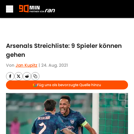
Skip to main content
Arsenals Streichliste: 9 Spieler können
gehen
Von
Jan Kupitz
|
24. Aug. 2021
Füg uns als bevorzugte Quelle hinzu