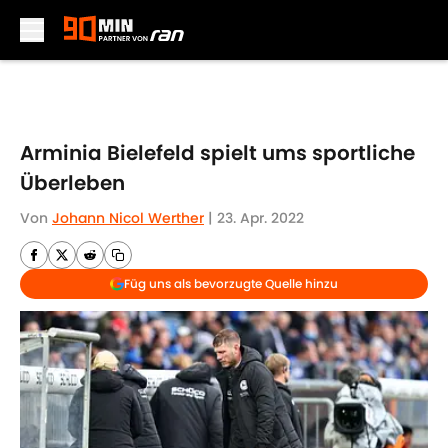
Skip to main content
Arminia Bielefeld spielt ums sportliche
Überleben
Von
Johann Nicol Werther
|
23. Apr. 2022
Füg uns als bevorzugte Quelle hinzu