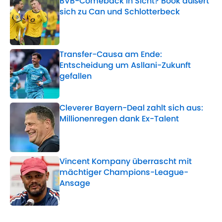
BVB-Comeback in Sicht? Book äußert
sich zu Can und Schlotterbeck
Published by on Invalid Date
Transfer-Causa am Ende:
Entscheidung um Asllani-Zukunft
gefallen
Published by on Invalid Date
Cleverer Bayern-Deal zahlt sich aus:
Millionenregen dank Ex-Talent
Published by on Invalid Date
Vincent Kompany überrascht mit
mächtiger Champions-League-
Ansage
Published by on Invalid Date
5 related articles loaded