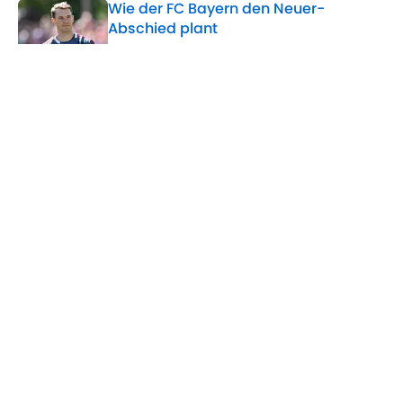
Wie der FC Bayern den Neuer-
Abschied plant
Published by on Invalid Date
Wo wird FC Bayern gegen Aston Villa
übertragen? (Testspiel)
Published by on Invalid Date
5 related articles loaded
Home
/
Bayern München
ÜBER 90MIN
Impressum
Bedingungen
Cookie-Richtlinien