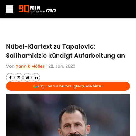
Skip to main content
Nübel-Klartext zu Tapalovic:
Salihamidzic kündigt Aufarbeitung an
Von
Yannik Möller
|
22. Jan. 2023
Füg uns als bevorzugte Quelle hinzu