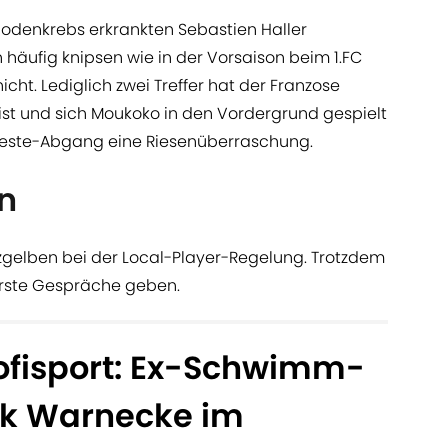
 Hodenkrebs erkrankten Sebastien Haller
häufig knipsen wie in der Vorsaison beim 1.FC
icht. Lediglich zwei Treffer hat der Franzose
it ist und sich Moukoko in den Vordergrund gespielt
odeste-Abgang eine Riesenüberraschung.
n
zgelben bei der Local-Player-Regelung. Trotzdem
s erste Gespräche geben.
ofisport: Ex-Schwimm-
rk Warnecke im