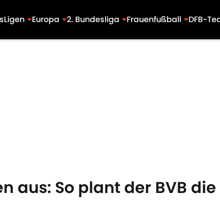
s
Ligen
Europa
2. Bundesliga
Frauenfußball
DFB-Te
n aus: So plant der BVB die