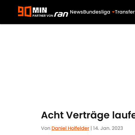
News
Bundesliga
Transfer
Skip to main content
Acht Verträge laufe
Von
Daniel Holfelder
|
14. Jan. 2023