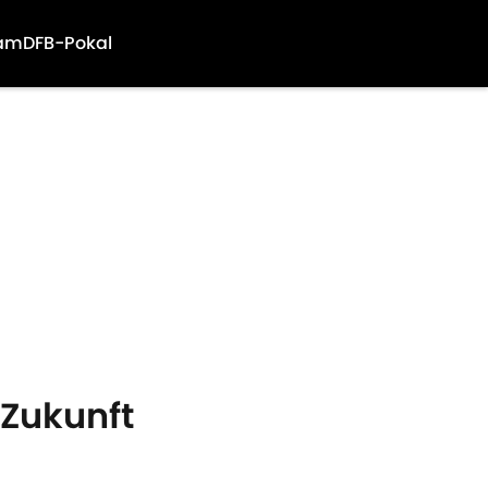
am
DFB-Pokal
 Zukunft