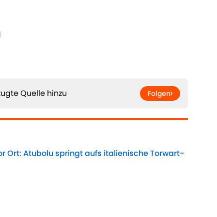
d
ugte Quelle hinzu
Folgen
r Ort: Atubolu springt aufs italienische Torwart-
Date
Schalke-Spieler haben ihm den Verbleib
ht