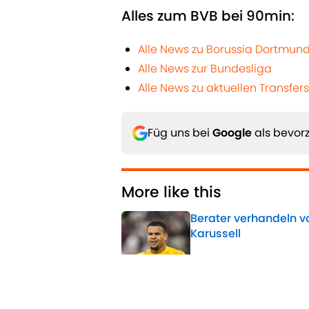
Alles zum BVB bei 90min:
Alle News zu Borussia Dortmun
Alle News zur Bundesliga
Alle News zu aktuellen Transfers
Füg uns bei
Google
als bevorz
More like this
Berater verhandeln vo
Karussell
Published by on Invalid 
Dzeko verrät: Diese 
schmackhaft gemac